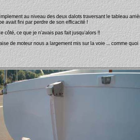
 simplement au niveau des deux dalots traversant le tableau arri
e avait fini par perdre de son efficacité !
ce côté, ce que je n'avais pas fait jusqu'alors !!
ise de moteur nous a largement mis sur la voie ... comme quoi u